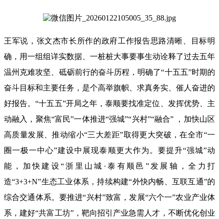
王军说，张文杰市长所作的政府工作报告思路清晰、目标明
确，用一组组详实数据、一桩桩大事要事生动诠释了过去五年
温州克难攻坚、砥砺前行的奋斗历程，明确了“十五五”时期的
奋斗目标和主要任务，是个高举旗帜、求真务实、催人奋进的
好报告。“十五五”开局之年，泰顺要找准定位、发挥优势、主
动融入，聚焦“富民”一体推进“强城”“兴村”“融合” ，加快山区
高质量发展、推动缩小“三大差距”取得更大突破，在全市“一
圈一极一中心”建设中展现泰顺更大作为。要提升“强城”动
能，加快建设“浙里山城·泰有顺邑”发展轴，全力打
造“3+3+N”生态工业体系，持续构建“外快内畅、互联互通”的
综合交通体系。要推进“兴村”致富，发展“六个一”农业产业体
系，建好“共富工坊”，靶向招引产业急需人才，不断优化创业