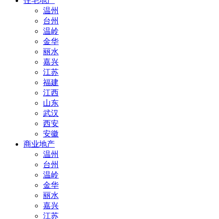
住宅地产
温州
台州
温岭
金华
丽水
嘉兴
江苏
福建
江西
山东
武汉
西安
安徽
商业地产
温州
台州
温岭
金华
丽水
嘉兴
江苏