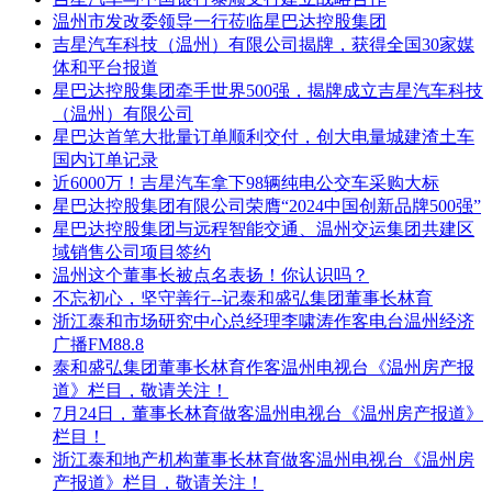
温州市发改委领导一行莅临星巴达控股集团
吉星汽车科技（温州）有限公司揭牌，获得全国30家媒
体和平台报道
星巴达控股集团牵手世界500强，揭牌成立吉星汽车科技
（温州）有限公司
星巴达首笔大批量订单顺利交付，创大电量城建渣土车
国内订单记录
近6000万！吉星汽车拿下98辆纯电公交车采购大标
星巴达控股集团有限公司荣膺“2024中国创新品牌500强”
星巴达控股集团与远程智能交通、温州交运集团共建区
域销售公司项目签约
温州这个董事长被点名表扬！你认识吗？
不忘初心，坚守善行--记泰和盛弘集团董事长林育
浙江泰和市场研究中心总经理李啸涛作客电台温州经济
广播FM88.8
泰和盛弘集团董事长林育作客温州电视台《温州房产报
道》栏目，敬请关注！
7月24日，董事长林育做客温州电视台《温州房产报道》
栏目！
浙江泰和地产机构董事长林育做客温州电视台《温州房
产报道》栏目，敬请关注！