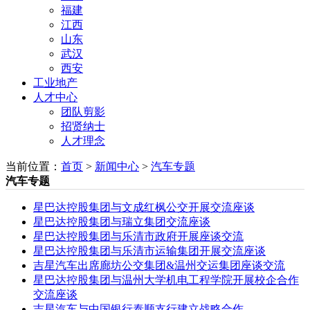
福建
江西
山东
武汉
西安
工业地产
人才中心
团队剪影
招贤纳士
人才理念
当前位置：
首页
>
新闻中心
>
汽车专题
汽车专题
星巴达控股集团与文成红枫公交开展交流座谈
星巴达控股集团与瑞立集团交流座谈
星巴达控股集团与乐清市政府开展座谈交流
星巴达控股集团与乐清市运输集团开展交流座谈
吉星汽车出席廊坊公交集团&温州交运集团座谈交流
星巴达控股集团与温州大学机电工程学院开展校企合作
交流座谈
吉星汽车与中国银行泰顺支行建立战略合作