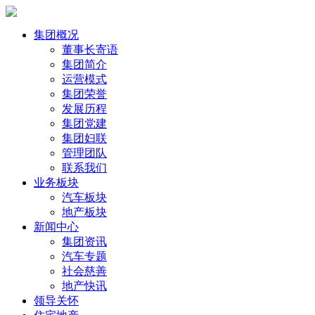
集团概况
董事长寄语
集团简介
运营模式
集团荣誉
发展历程
集团党建
集团妇联
管理团队
联系我们
业务板块
汽车板块
地产板块
新闻中心
集团资讯
汽车专题
社会慈善
地产快讯
领导关怀