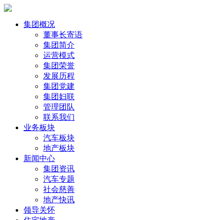
集团概况
董事长寄语
集团简介
运营模式
集团荣誉
发展历程
集团党建
集团妇联
管理团队
联系我们
业务板块
汽车板块
地产板块
新闻中心
集团资讯
汽车专题
社会慈善
地产快讯
领导关怀