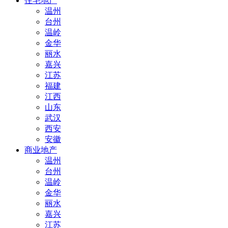
住宅地产
温州
台州
温岭
金华
丽水
嘉兴
江苏
福建
江西
山东
武汉
西安
安徽
商业地产
温州
台州
温岭
金华
丽水
嘉兴
江苏