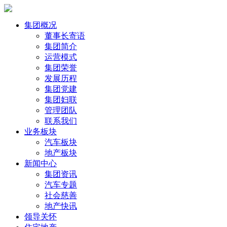
集团概况
董事长寄语
集团简介
运营模式
集团荣誉
发展历程
集团党建
集团妇联
管理团队
联系我们
业务板块
汽车板块
地产板块
新闻中心
集团资讯
汽车专题
社会慈善
地产快讯
领导关怀